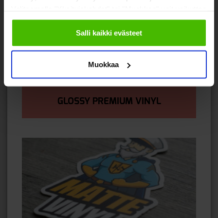
Valitsemalla "Yksityiskohdat" tai "Muokkaa" voit vaikuttaa
sallimiisi evästeisiin.
Salli kaikki evästeet
Muokkaa
GLOSSY PREMIUM VINYL