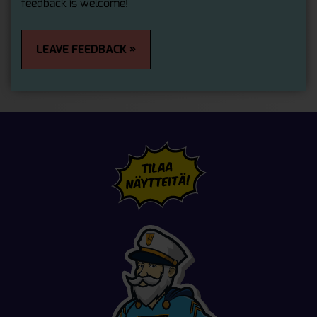
feedback is welcome!
LEAVE FEEDBACK »