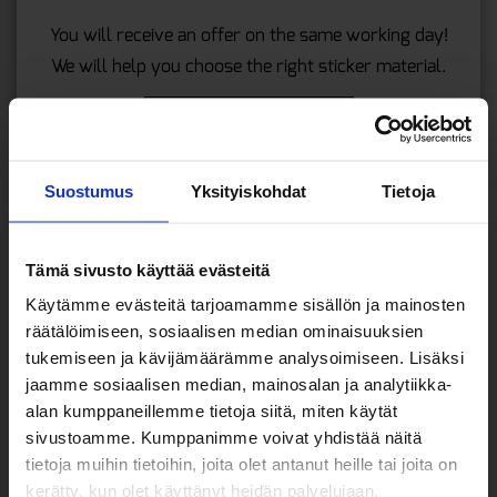
You will receive an offer on the same working day!
We will help you choose the right sticker material.
ASK FOR A QUOTE »
Suostumus
Yksityiskohdat
Tietoja
Tämä sivusto käyttää evästeitä
OUR MOST POPULAR
Käytämme evästeitä tarjoamamme sisällön ja mainosten
MATERIALS
räätälöimiseen, sosiaalisen median ominaisuuksien
tukemiseen ja kävijämäärämme analysoimiseen. Lisäksi
We also offer a variety of specialty materials, such as
jaamme sosiaalisen median, mainosalan ja analytiikka-
brushed aluminum
,
tattoo
stickers and
non-
alan kumppaneillemme tietoja siitä, miten käytät
permanent
options.
sivustoamme. Kumppanimme voivat yhdistää näitä
tietoja muihin tietoihin, joita olet antanut heille tai joita on
kerätty, kun olet käyttänyt heidän palvelujaan.