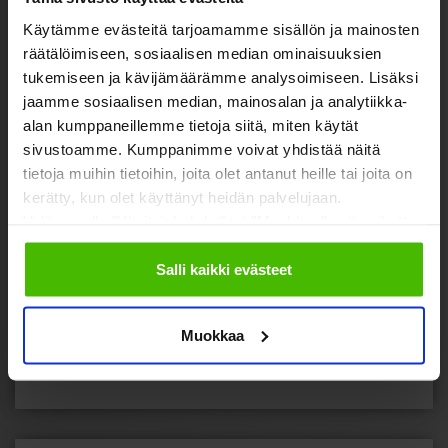
Käytämme evästeitä tarjoamamme sisällön ja mainosten
räätälöimiseen, sosiaalisen median ominaisuuksien
If you'd like a customized quote, please
contact us here:
Ask for a Quote
.
tukemiseen ja kävijämäärämme analysoimiseen. Lisäksi
jaamme sosiaalisen median, mainosalan ja analytiikka-
If you want to design and order your
alan kumppaneillemme tietoja siitä, miten käytät
stickers as quickly and as affordable as
sivustoamme. Kumppanimme voivat yhdistää näitä
possible, open the
Online Editor here
.
tietoja muihin tietoihin, joita olet antanut heille tai joita on
kerätty, kun olet käyttänyt heidän palvelujaan.
Valitsemalla "Yksityiskohdat" tai "Muokkaa" voit vaikuttaa
TRY OUR PRICE CALCULATOR »
sallimiisi evästeisiin.
Salli kaikki evästeet
ASK FOR A QUOTE »
Muokkaa