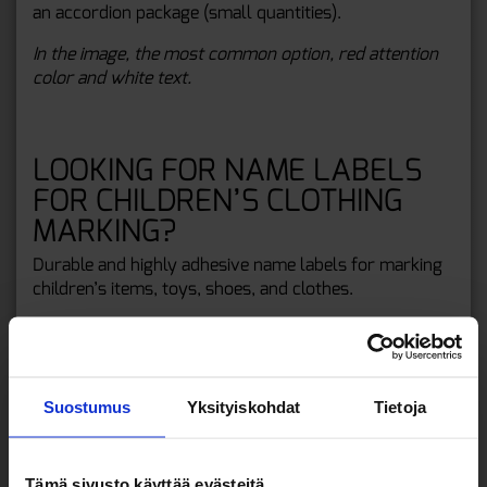
an accordion package (small quantities).
In the image, the most common option, red attention
color and white text.
LOOKING FOR NAME LABELS
FOR CHILDREN’S CLOTHING
MARKING?
Durable and highly adhesive name labels for marking
children’s items, toys, shoes, and clothes.
Go to the online store here: Children’s name labels
Suostumus
Yksityiskohdat
Tietoja
Tämä sivusto käyttää evästeitä