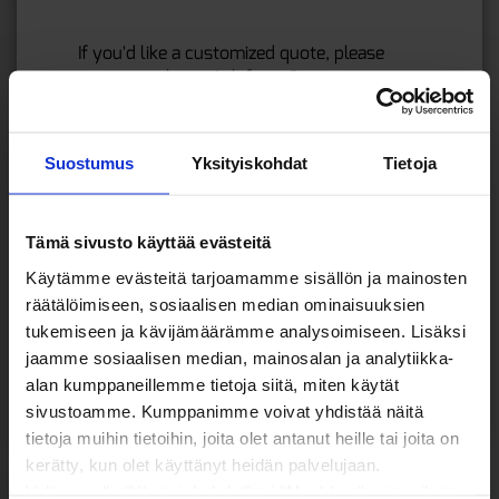
If you'd like a customized quote, please
contact us here:
Ask for a Quote
.
If you want to design and order your
stickers as quickly and as affordable as
Suostumus
Yksityiskohdat
Tietoja
possible, open the
Online Editor here
.
TRY OUR PRICE CALCULATOR »
Tämä sivusto käyttää evästeitä
Käytämme evästeitä tarjoamamme sisällön ja mainosten
räätälöimiseen, sosiaalisen median ominaisuuksien
ASK FOR A QUOTE »
tukemiseen ja kävijämäärämme analysoimiseen. Lisäksi
jaamme sosiaalisen median, mainosalan ja analytiikka-
alan kumppaneillemme tietoja siitä, miten käytät
sivustoamme. Kumppanimme voivat yhdistää näitä
tietoja muihin tietoihin, joita olet antanut heille tai joita on
kerätty, kun olet käyttänyt heidän palvelujaan.
Valitsemalla "Yksityiskohdat" tai "Muokkaa" voit vaikuttaa