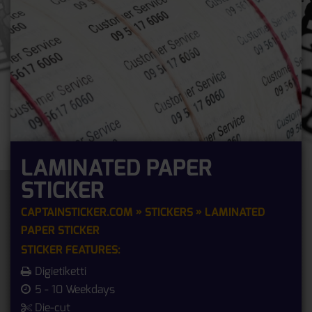
LAMINATED PAPER
STICKER
CAPTAINSTICKER.COM
»
STICKERS
» LAMINATED
PAPER STICKER
STICKER FEATURES:
Digietiketti
5 - 10 Weekdays
Die-cut