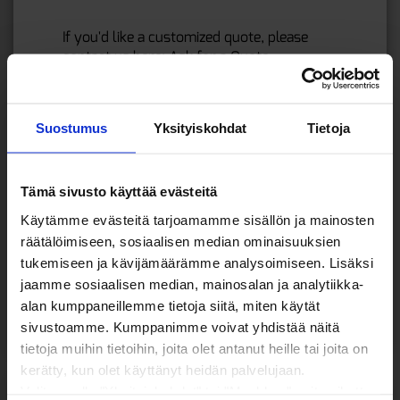
If you'd like a customized quote, please
contact us here:
Ask for a Quote
.
If you want to design and order your
stickers as quickly and as affordable as
Suostumus
Yksityiskohdat
Tietoja
possible, open the
Online Editor here
.
TRY OUR PRICE CALCULATOR »
Tämä sivusto käyttää evästeitä
Käytämme evästeitä tarjoamamme sisällön ja mainosten
räätälöimiseen, sosiaalisen median ominaisuuksien
ASK FOR A QUOTE »
tukemiseen ja kävijämäärämme analysoimiseen. Lisäksi
jaamme sosiaalisen median, mainosalan ja analytiikka-
alan kumppaneillemme tietoja siitä, miten käytät
sivustoamme. Kumppanimme voivat yhdistää näitä
tietoja muihin tietoihin, joita olet antanut heille tai joita on
kerätty, kun olet käyttänyt heidän palvelujaan.
Valitsemalla "Yksityiskohdat" tai "Muokkaa" voit vaikuttaa