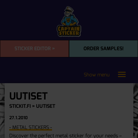
STICKER EDITOR »
ORDER SAMPLES!
Show menu
Toggle
navigat
UUTISET
STICKIT.FI
» UUTISET
27.1.2010
- METAL STICKERS -
Discover the perfect metal sticker for your needs –