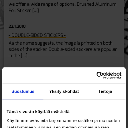
we offer a wide range of options. Brushed Aluminum
Foil Sticker […]
22.1.2010
- DOUBLE-SIDED STICKERS -
As the name suggests, the image is printed on both
sides of the sticker. Double-sided stickers are popular
in the […]
22.1.2010
- TRANSPARENT STICKERS -
Both glossy quality vinyl and matte finish vinyl, as
Suostumus
Yksityiskohdat
Tietoja
well as semi-glossy polypropylene stickers and
glossy polypropylene stickers can be […]
Tämä sivusto käyttää evästeitä
Käytämme evästeitä tarjoamamme sisällön ja mainosten
räätälöimiseen, sosiaalisen median ominaisuuksien