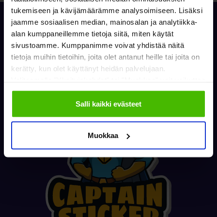
tukemiseen ja kävijämäärämme analysoimiseen. Lisäksi
jaamme sosiaalisen median, mainosalan ja analytiikka-
alan kumppaneillemme tietoja siitä, miten käytät
sivustoamme. Kumppanimme voivat yhdistää näitä
tietoja muihin tietoihin, joita olet antanut heille tai joita on
kerätty, kun olet käyttänyt heidän palvelujaan.
Valitsemalla "Yksityiskohdat" tai "Muokkaa" voit vaikuttaa
sallimiisi evästeisiin.
Salli kaikki evästeet
Muokkaa