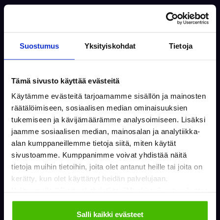
Suostumus
Yksityiskohdat
Tietoja
Tämä sivusto käyttää evästeitä
Käytämme evästeitä tarjoamamme sisällön ja mainosten
räätälöimiseen, sosiaalisen median ominaisuuksien
tukemiseen ja kävijämäärämme analysoimiseen. Lisäksi
jaamme sosiaalisen median, mainosalan ja analytiikka-
alan kumppaneillemme tietoja siitä, miten käytät
sivustoamme. Kumppanimme voivat yhdistää näitä
tietoja muihin tietoihin, joita olet antanut heille tai joita on
kerätty, kun olet käyttänyt heidän palvelujaan.
Valitsemalla "Yksityiskohdat" tai "Muokkaa" voit vaikuttaa
sallimiisi evästeisiin.
Salli kaikki evästeet