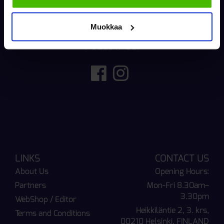
Muokkaa
FOLLOW US!
LINKS
CONTACT US
About Us
Opening Hours:
Partners
Mon-Fri 8.30am–
3.30pm
WebShop / Editor
Heikkiläntie 2, 3. krs,
Terms and Conditions
00210 Helsinki, FINLAND