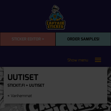
STICKER EDITOR »
ORDER SAMPLES!
Show menu
Toggle
navigat
UUTISET
STICKIT.FI
» UUTISET
« Vanhemmat